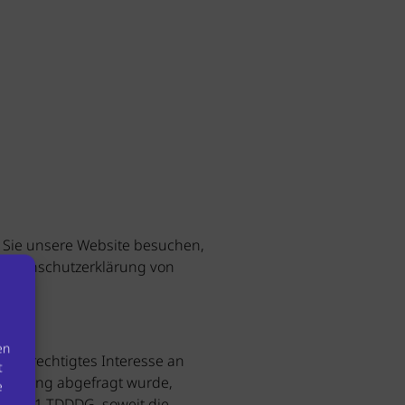
n Sie unsere Website besuchen,
r Datenschutzerklärung von
en
in berechtigtes Interesse an
t
illigung abgefragt wurde,
e
5 Abs. 1 TDDDG, soweit die