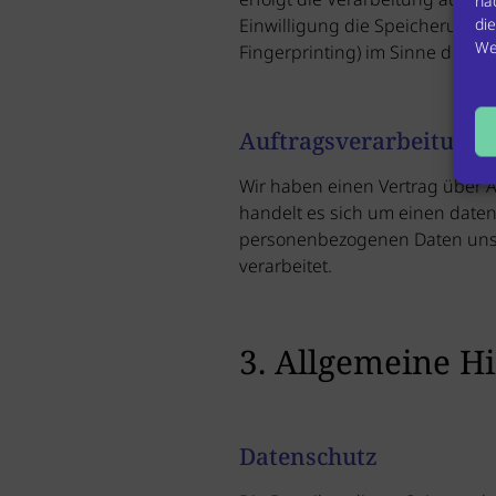
na
die
Einwilligung die Speicherung vo
We
Fingerprinting) im Sinne des TD
Auftragsverarbeitung
Wir haben einen Vertrag über 
handelt es sich um einen daten
personenbezogenen Daten uns
verarbeitet.
3. Allgemeine H
Datenschutz