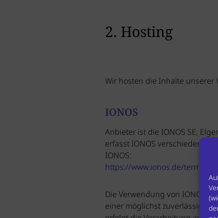
2. Hosting
Wir hosten die Inhalte unserer
IONOS
Anbieter ist die IONOS SE, Elg
erfasst IONOS verschiedene Log
IONOS:
https://www.ionos.de/terms-gtc
Au
Ve
Die Verwendung von IONOS erfol
(w
einer möglichst zuverlässigen 
de
erfolgt die Verarbeitung aussch