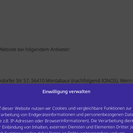
 Website bei folgendem Anbieter:
endorfer Str. 57, 56410 Montabaur (nachfolgend IONOS). Wen
files inklusive Ihrer IP-Adressen. Details entnehmen Sie de
Einwilligung verwalten
/terms-privacy.
f dieser Website nutzen wir Cookies und vergleichbare Funktionen zur
rarbeitung von Endgeräteinformationen und personenbezogenen Dat
gt auf Grundlage von Art. 6 Abs. 1 lit. f DSGVO. Wir haben e
ie z.B. IP-Adressen oder Browserinformationen). Die Verarbeitung dien
Darstellung unserer Website. Sofern eine entsprechende Einw
r Einbindung von Inhalten, externen Diensten und Elementen Dritter. J
ließlich auf Grundlage von Art. 6 Abs. 1 lit. a DSGVO und § 2