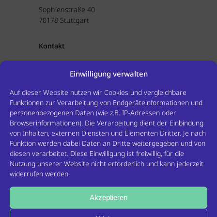
Sophienstraße 40
70178 Stuttgart
Kontakt
Tel +49 711 226 55 66
Einwilligung verwalten
E-Mail
info@gyn-stuttgart-mitte.de
Auf dieser Website nutzen wir Cookies und vergleichbare
Funktionen zur Verarbeitung von Endgeräteinformationen und
Aufsichtsbehörde
personenbezogenen Daten (wie z.B. IP-Adressen oder
Kassenärztliche Vereinigung Baden-
Browserinformationen). Die Verarbeitung dient der Einbindung
Württemberg
von Inhalten, externen Diensten und Elementen Dritter. Je nach
Albstadtweg 11
Funktion werden dabei Daten an Dritte weitergegeben und von
70567 Stuttgart
diesen verarbeitet. Diese Einwilligung ist freiwillig, für die
Nutzung unserer Website nicht erforderlich und kann jederzeit
widerrufen werden.
http://www.kvbawue.de ›
Akzeptieren
Berufsbezeichnung und berufsrechtliche
Regelungen