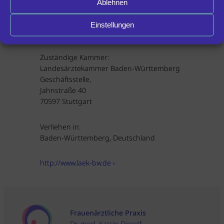
Ablehnen
Berufsbezeichnung:
Fachärztin für Gynäkologie und
Einstellungen
Geburtshilfe, Deutschland
Zuständige Kammer:
Landesärztekammer Baden-Württemberg
Geschäftsstelle,
Jahnstraße 40
70597 Stuttgart
Verliehen in:
Baden-Württemberg, Deutschland
http://www.laek-bw.de
›
Frauenärztliche Praxis
Dr. med. Katrin Dierolf